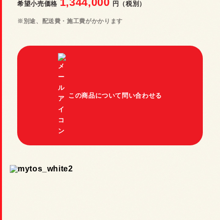
Show room
1,344,000
希望小売価格
円（税別）
※別途、配送費・施工費がかかります
工務店・設計士の方へ（パートナー募集）
SAUNA MAGAZINE
この商品について問い合わせる
会社概要
よくあるご質問
プライバシーポリシー
HARVIA JAPAN
明清建設工業株式会社
Instagram