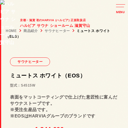
MENU
京都・滋賀 初のHARVIA (ハルビア) 正規取扱店
ハルビア サウナ ショールーム 滋賀守山
HOME
商品紹介
サウナヒーター
ミュートス ホワイト
商品紹介
（EOS）
Products
施工事例
サウナヒーター
Case study
ミュートス ホワイト（EOS）
選ばれる理由 / 導入フロー
Reason
型式：S4515W
表面をマットコーティングで仕上げた意匠性に富んだ
お知らせ / イベント情報
サウナストーブです。
News & Event
※受注生産品です。
※EOSはHARVIAグループのブランドです
ショールームのご案内