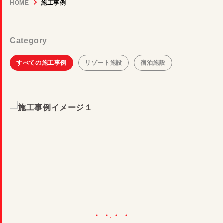
Show room
HOME
施工事例
工務店・設計士の方へ（パートナー募集）
Category
SAUNA MAGAZINE
すべての施工事例
リゾート施設
宿泊施設
会社概要
よくあるご質問
プライバシーポリシー
HARVIA JAPAN
明清建設工業株式会社
Instagram