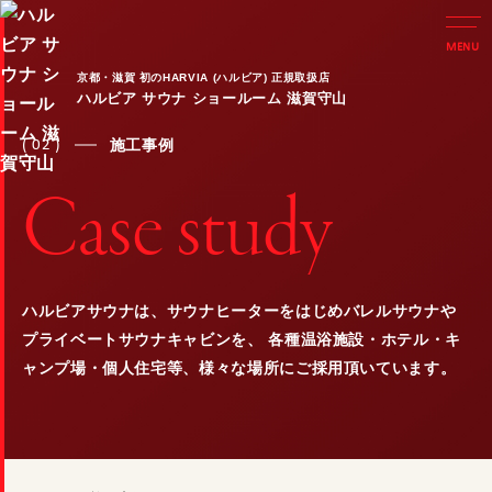
MENU
京都・滋賀 初のHARVIA (ハルビア) 正規取扱店
ハルビア サウナ ショールーム 滋賀守山
商品紹介
( 02 )
施工事例
Products
C
a
s
e
s
t
u
d
y
施工事例
Case study
選ばれる理由 / 導入フロー
ハルビアサウナは、サウナヒーターをはじめバレルサウナや
Reason
プライベートサウナキャビンを、
各種温浴施設・ホテル・キ
ャンプ場・個人住宅等、様々な場所にご採用頂いています。
お知らせ / イベント情報
News & Event
ショールームのご案内